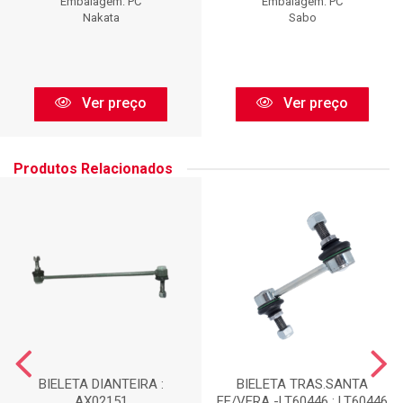
Embalagem: PC
Embalagem: PC
Nakata
Sabo
Ver preço
Ver preço
Produtos Relacionados
BIELETA DIANTEIRA :
BIELETA TRAS.SANTA
AX02151
FE/VERA -LT60446 : LT60446