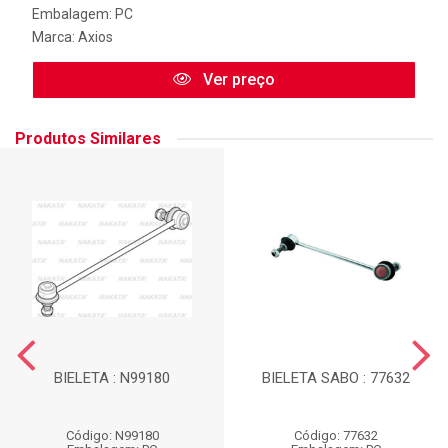
Embalagem: PC
Marca:
Axios
Ver preço
Produtos Similares
BIELETA : N99180
BIELETA SABO : 77632
Código: N99180
Código: 77632