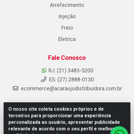
Arrefecimento
Injeção
Freio
Eletrica
Fale Conosco
RJ: (21) 3483-5200
ES: (27) 2888-0130
ecommerce@acaraujodistribuidora.com.br
O nosso site coleta cookies próprios e de
AC Araujo Distribuidora - Rua Carneiro de Campos, 42 -
terceiros para proporcionar uma experiência
São Cristóvão, Rio de Janeiro/RJ - CEP 20.920-410 -
personalizada ao usuário, apresentar publicidade
CNPJ 08.744.753/0003-85
relevante de acordo com o seu perfil e melhorar a