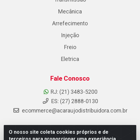
Mecânica
Arrefecimento
Injeção
Freio
Eletrica
Fale Conosco
RJ: (21) 3483-5200
ES: (27) 2888-0130
ecommerce@acaraujodistribuidora.com.br
O nosso site coleta cookies próprios e de
AC Araujo Distribuidora - Rua Carneiro de Campos, 42 -
terceiros para proporcionar uma experiência