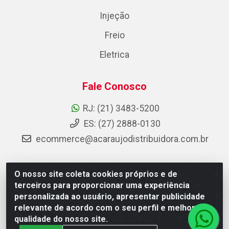
Injeção
Freio
Eletrica
Fale Conosco
RJ: (21) 3483-5200
ES: (27) 2888-0130
ecommerce@acaraujodistribuidora.com.br
O nosso site coleta cookies próprios e de
AC Araujo Distribuidora - Rua Carneiro de Campos, 42 -
terceiros para proporcionar uma experiência
São Cristóvão, Rio de Janeiro/RJ - CEP 20.920-410 -
personalizada ao usuário, apresentar publicidade
CNPJ 08.744.753/0003-85
relevante de acordo com o seu perfil e melhorar a
qualidade do nosso site.