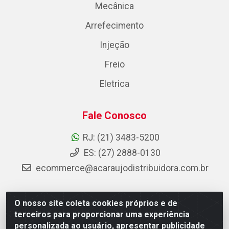
Mecânica
Arrefecimento
Injeção
Freio
Eletrica
Fale Conosco
RJ: (21) 3483-5200
ES: (27) 2888-0130
ecommerce@acaraujodistribuidora.com.br
O nosso site coleta cookies próprios e de
AC Araujo Distribuidora - Rua Carneiro de Campos, 42 -
terceiros para proporcionar uma experiência
São Cristóvão, Rio de Janeiro/RJ - CEP 20.920-410 -
personalizada ao usuário, apresentar publicidade