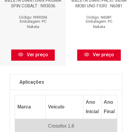
BIELETA DIANT.ONIX PRISMA
BIELETA DIANT.PALIO SIENA
SPIN COBALT : N93036
MOBI UNO FIORI : N6081
Código: N93036I
Código: N6081
Embalagem: PC
Embalagem: PC
Nakata
Nakata
Ver preço
Ver preço
Aplicações
Ano
Ano
Marca
Veiculo
Inicial
Final
Crossfox 1.6