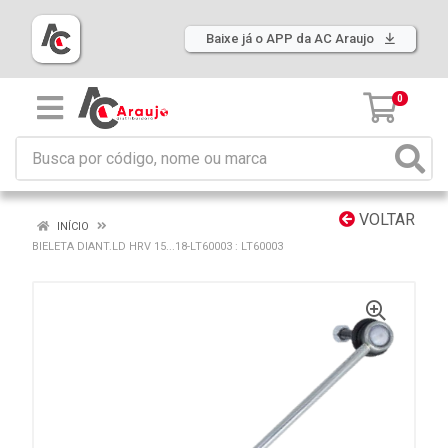
Baixe já o APP da AC Araujo
0
VOLTAR
INÍCIO
BIELETA DIANT.LD HRV 15...18-LT60003 : LT60003