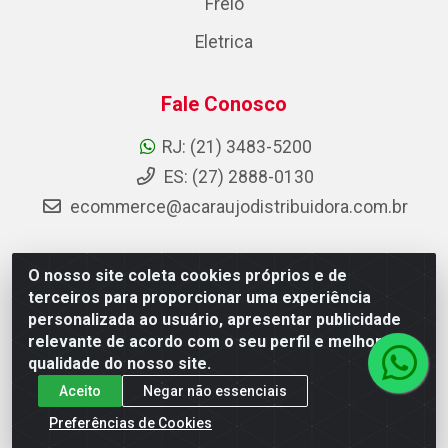
Freio
Eletrica
Fale Conosco
RJ: (21) 3483-5200
ES: (27) 2888-0130
ecommerce@acaraujodistribuidora.com.br
O nosso site coleta cookies próprios e de
AC Araujo Distribuidora - Rua Carneiro de Campos, 42 -
terceiros para proporcionar uma experiência
São Cristóvão, Rio de Janeiro/RJ - CEP 20.920-410 -
personalizada ao usuário, apresentar publicidade
CNPJ 08.744.753/0003-85
relevante de acordo com o seu perfil e melhorar a
qualidade do nosso site.
Aceito
Negar não essenciais
Preferências de Cookies