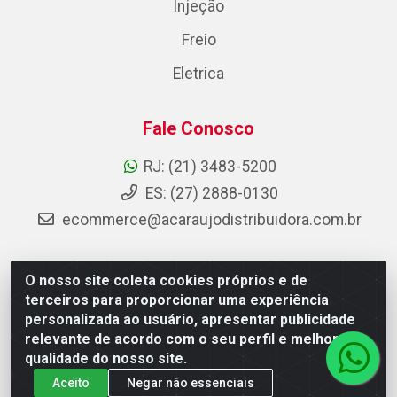
Injeção
Freio
Eletrica
Fale Conosco
RJ: (21) 3483-5200
ES: (27) 2888-0130
ecommerce@acaraujodistribuidora.com.br
O nosso site coleta cookies próprios e de
AC Araujo Distribuidora - Rua Carneiro de Campos, 42 -
terceiros para proporcionar uma experiência
São Cristóvão, Rio de Janeiro/RJ - CEP 20.920-410 -
personalizada ao usuário, apresentar publicidade
CNPJ 08.744.753/0003-85
relevante de acordo com o seu perfil e melhorar a
qualidade do nosso site.
Aceito
Negar não essenciais