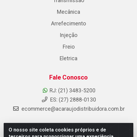
Transmissão
Mecânica
Arrefecimento
Injeção
Freio
Eletrica
Fale Conosco
RJ: (21) 3483-5200
ES: (27) 2888-0130
ecommerce@acaraujodistribuidora.com.br
O nosso site coleta cookies próprios e de
AC Araujo Distribuidora - Rua Carneiro de Campos, 42 -
terceiros para proporcionar uma experiência