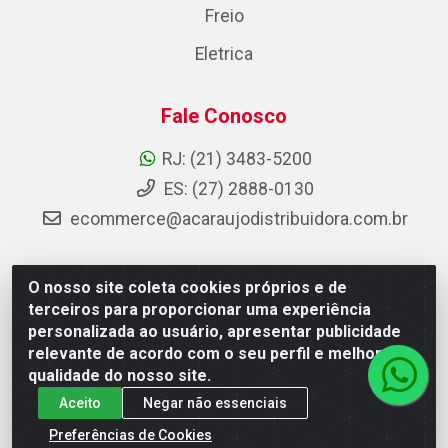
Freio
Eletrica
Fale Conosco
RJ: (21) 3483-5200
ES: (27) 2888-0130
ecommerce@acaraujodistribuidora.com.br
O nosso site coleta cookies próprios e de
AC Araujo Distribuidora - Rua Carneiro de Campos, 42 -
terceiros para proporcionar uma experiência
São Cristóvão, Rio de Janeiro/RJ - CEP 20.920-410 -
personalizada ao usuário, apresentar publicidade
CNPJ 08.744.753/0003-85
relevante de acordo com o seu perfil e melhorar a
qualidade do nosso site.
Aceito
Negar não essenciais
Preferências de Cookies