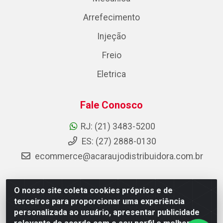
Arrefecimento
Injeção
Freio
Eletrica
Fale Conosco
RJ: (21) 3483-5200
ES: (27) 2888-0130
ecommerce@acaraujodistribuidora.com.br
O nosso site coleta cookies próprios e de
AC Araujo Distribuidora - Rua Carneiro de Campos, 42 -
terceiros para proporcionar uma experiência
São Cristóvão, Rio de Janeiro/RJ - CEP 20.920-410 -
personalizada ao usuário, apresentar publicidade
CNPJ 08.744.753/0003-85