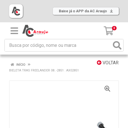
Baixe já o APP da AC Araujo
0
VOLTAR
INÍCIO
BIELETA TRAS FREELANDER 08..-2851 : AX02851