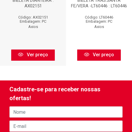
BIELETA DIANTEIRA :
BIELETA TRAS.SANTA
AX02151
FE/VERA -LT60446 : LT60446
Código: AX02151
Código: LT60446
Embalagem: PC
Embalagem: PC
Axios
Axios
Ver preço
Ver preço
Cadastre-se para receber nossas
ofertas!