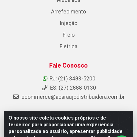
Mecânica
Arrefecimento
Injeção
Freio
Eletrica
Fale Conosco
RJ: (21) 3483-5200
ES: (27) 2888-0130
ecommerce@acaraujodistribuidora.com.br
O nosso site coleta cookies próprios e de
AC Araujo Distribuidora - Rua Carneiro de Campos, 42 -
terceiros para proporcionar uma experiência
São Cristóvão, Rio de Janeiro/RJ - CEP 20.920-410 -
personalizada ao usuário, apresentar publicidade
CNPJ 08.744.753/0003-85