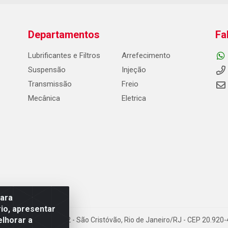
Departamentos
Fa
Lubrificantes e Filtros
Arrefecimento
Suspensão
Injeção
Transmissão
Freio
Mecânica
Eletrica
para
io, apresentar
elhorar a
Carneiro de Campos, 42 - São Cristóvão, Rio de Janeiro/RJ - CEP 20.92