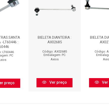
 TRAS.SANTA
BIELETA DIANTEIRA :
BIELETA DI
 -LT60446 :
AX02685
AX02
60446
Código: AX02685
Código: 
: LT60446
Embalagem: PC
Embalag
agem: PC
Axios
Axi
xios
Ver preço
Ver
er preço