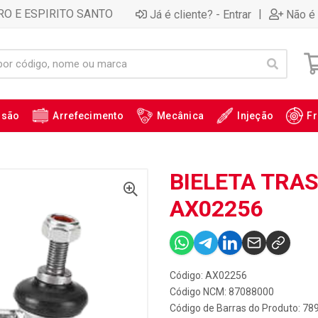
RO E ESPIRITO SANTO
|
Já é cliente? - Entrar
Não é 
ssão
Arrefecimento
Mecânica
Injeção
Fr
BIELETA TRAS
AX02256
Código: AX02256
Código NCM: 87088000
Código de Barras do Produto: 7