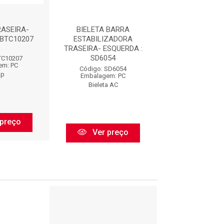
RASEIRA-
BIELETA BARRA
BIELETA L.E :
 BTC10207
ESTABILIZADORA
TRASEIRA- ESQUERDA :
SD6054
TC10207
Código: N9
em: PC
Embalagem:
Código: SD6054
ap
Nakata
Embalagem: PC
Bieleta AC
preço
Ver pr
Ver preço