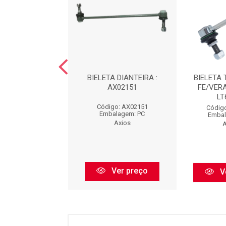
TA DIANTEIRA :
BIELETA DIANTEIRA :
BIELETA
AX02680
AX02151
FE/VERA
LT
igo: AX02680
Código: AX02151
Código
balagem: PC
Embalagem: PC
Embal
Axios
Axios
A
Ver preço
Ver preço
V