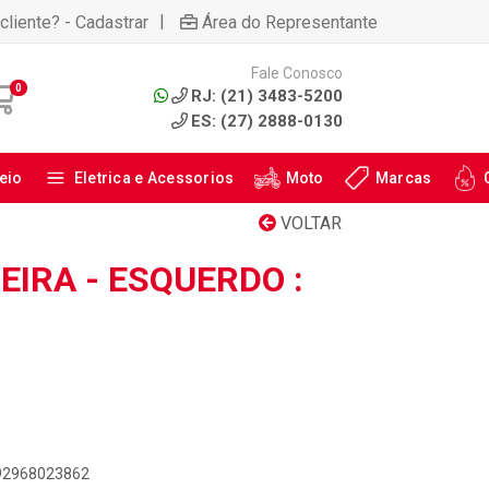
|
cliente? - Cadastrar
Área do Representante
Fale Conosco
0
RJ: (21) 3483-5200
ES: (27) 2888-0130
eio
Eletrica e Acessorios
Moto
Marcas
VOLTAR
EIRA - ESQUERDO :
892968023862