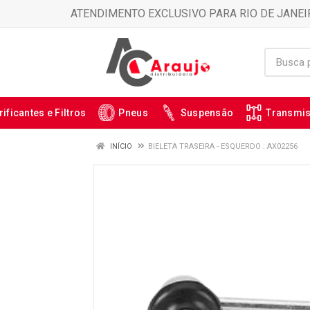
ATENDIMENTO EXCLUSIVO PARA RIO DE JANEI
rificantes e Filtros
Pneus
Suspensão
Transmi
INÍCIO
BIELETA TRASEIRA - ESQUERDO : AX02256