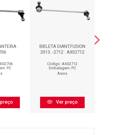
ANTEIRA :
BIELETA DIANT.FUSION
BIELETA DIANT
706
2013..-2712 : AX02712
AX0212
AX02706
Código: AX02712
Código: AX0
em: PC
Embalagem: PC
Embalagem:
os
Axios
Axios
 preço
Ver preço
Ver pr