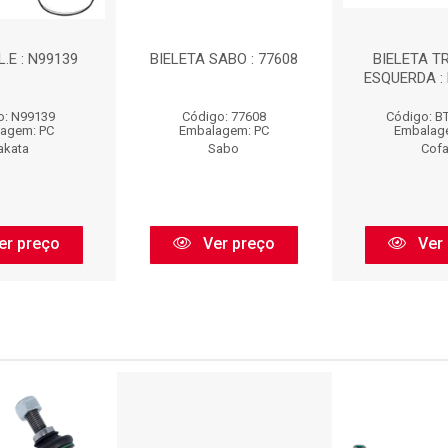
L.E : N99139
BIELETA SABO : 77608
BIELETA T
ESQUERDA :
o: N99139
Código: 77608
Código: B
agem: PC
Embalagem: PC
Embalag
akata
Sabo
Cof
er preço
Ver preço
Ver 