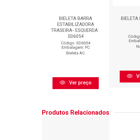
TA TRASEIRA-
BIELETA BARRA
BIELETA 
DA : BTC10207
ESTABILIZADORA
TRASEIRA- ESQUERDA :
SD6054
go: BTC10207
Códig
balagem: PC
Embal
Código: SD6054
Cofap
N
Embalagem: PC
Bieleta AC
Ver preço
V
Ver preço
Produtos Relacionados