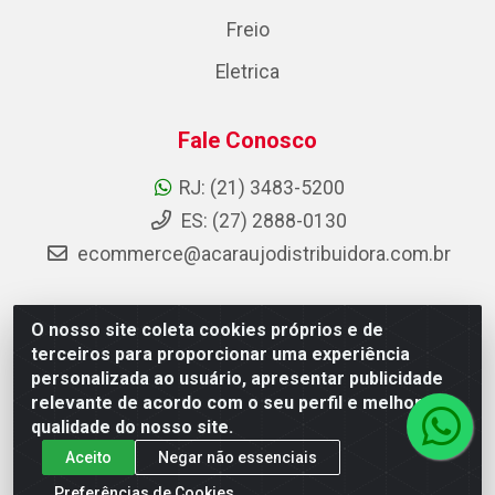
Freio
Eletrica
Fale Conosco
RJ: (21) 3483-5200
ES: (27) 2888-0130
ecommerce@acaraujodistribuidora.com.br
O nosso site coleta cookies próprios e de
AC Araujo Distribuidora - Rua Carneiro de Campos, 42 -
terceiros para proporcionar uma experiência
São Cristóvão, Rio de Janeiro/RJ - CEP 20.920-410 -
personalizada ao usuário, apresentar publicidade
CNPJ 08.744.753/0003-85
relevante de acordo com o seu perfil e melhorar a
qualidade do nosso site.
Aceito
Negar não essenciais
Preferências de Cookies