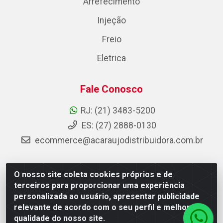
Arrefecimento
Injeção
Freio
Eletrica
Fale Conosco
RJ: (21) 3483-5200
ES: (27) 2888-0130
ecommerce@acaraujodistribuidora.com.br
O nosso site coleta cookies próprios e de
AC Araujo Distribuidora - Rua Carneiro de Campos, 42 -
terceiros para proporcionar uma experiência
São Cristóvão, Rio de Janeiro/RJ - CEP 20.920-410 -
personalizada ao usuário, apresentar publicidade
CNPJ 08.744.753/0003-85
relevante de acordo com o seu perfil e melhorar a
qualidade do nosso site.