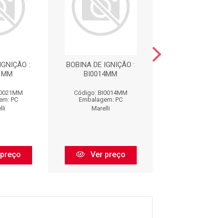
IGNIÇÃO :
BOBINA DE IGNIÇÃO :
IMP - BOBINA D
21MM
BI0014MM
HYUNDAI EL
I0021MM
Código: BI0014MM
Código: BI0
em: PC
Embalagem: PC
Embalagem:
li
Marelli
Marelli
 preço
Ver preço
Ver pr