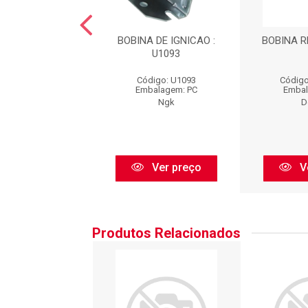
A DE IGNIÇÃO :
BOBINA DE IGNICAO :
BOBINA R
CE10104
U1093
igo: CE10104I
Código: U1093
Código
balagem: PC
Embalagem: PC
Embal
Delphi
Ngk
D
Ver preço
Ver preço
V
Produtos Relacionados