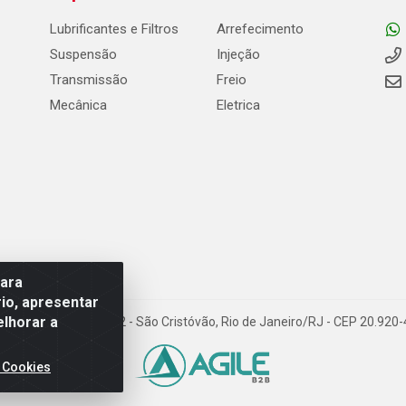
Lubrificantes e Filtros
Arrefecimento
Suspensão
Injeção
Transmissão
Freio
Mecânica
Eletrica
para
io, apresentar
elhorar a
Carneiro de Campos, 42 - São Cristóvão, Rio de Janeiro/RJ - CEP 20.92
 Cookies