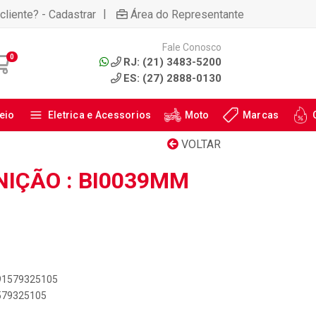
|
cliente? - Cadastrar
Área do Representante
Fale Conosco
0
RJ: (21) 3483-5200
ES: (27) 2888-0130
eio
Eletrica e Acessorios
Moto
Marcas
VOLTAR
NIÇÃO : BI0039MM
891579325105
1579325105