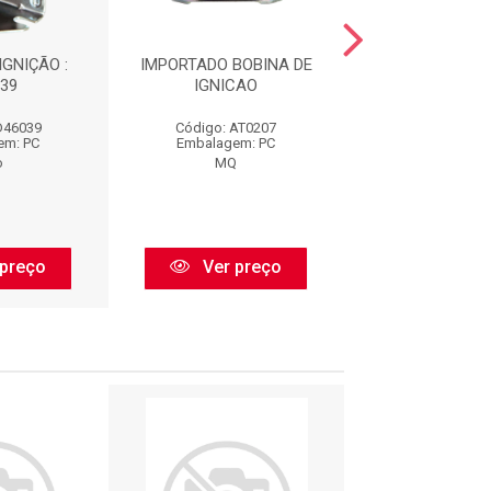
IGNIÇÃO :
IMPORTADO BOBINA DE
BOBINA DE IGN
39
IGNICAO
CE1010
D46039
Código: AT0207
Código: CE10
em: PC
Embalagem: PC
Embalagem:
o
MQ
Delphi
preço
Ver preço
Ver pr