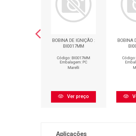
E IGNIÇÃO (SPE /
BOBINA DE IGNIÇÃO :
BOBINA D
 : BI0077MM
BI0017MM
BI
go: BI0077MM
Código: BI0017MM
Código
balagem: PC
Embalagem: PC
Embal
Marelli
Marelli
M
Ver preço
Ver preço
V
Aplicações