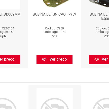
EF.BI0039MM
BOBINA DE IGNICAO : 7959
BOBINA DE 
D460
: CE10104
Código: 7959
Código: 
agem: PC
Embalagem: PC
Embalag
elphi
Mte
Vd
er preço
Ver preço
Ver 