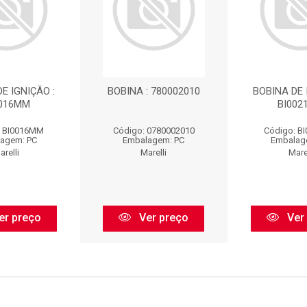
E IGNIÇÃO :
BOBINA : 780002010
BOBINA DE 
0016MM
BI00
: BI0016MM
Código: 0780002010
Código: B
agem: PC
Embalagem: PC
Embalag
arelli
Marelli
Marel
er preço
Ver preço
Ver