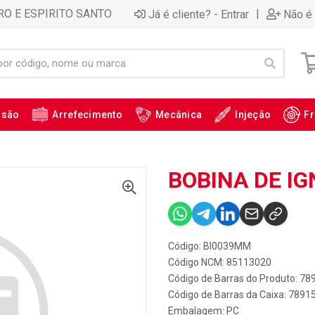
RO E ESPIRITO SANTO
|
Já é cliente? - Entrar
Não é 
ssão
Arrefecimento
Mecânica
Injeção
Fr
BOBINA DE IG
Código: BI0039MM
Código NCM: 85113020
Código de Barras do Produto: 7
Código de Barras da Caixa: 789
Embalagem: PC