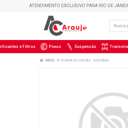
ATENDIMENTO EXCLUSIVO PARA RIO DE JANEI
rificantes e Filtros
Pneus
Suspensão
Transmi
INÍCIO
BOBINA DE IGNIÇÃO : BI0039MM