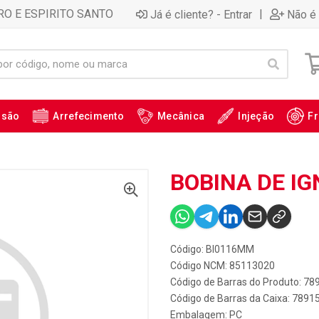
RO E ESPIRITO SANTO
|
Já é cliente? - Entrar
Não é 
ssão
Arrefecimento
Mecânica
Injeção
Fr
BOBINA DE IG
Código: BI0116MM
Código NCM: 85113020
Código de Barras do Produto: 7
Código de Barras da Caixa: 789
Embalagem: PC