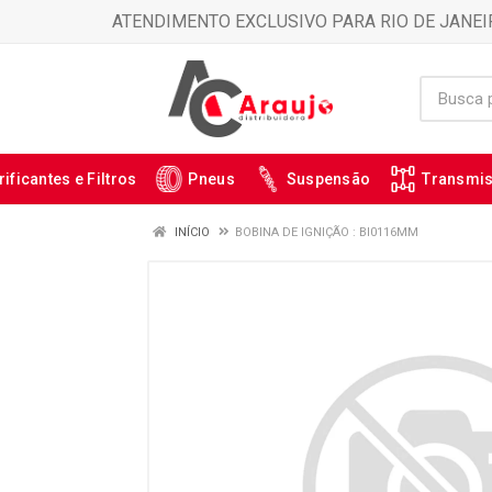
ATENDIMENTO EXCLUSIVO PARA RIO DE JANEI
rificantes e Filtros
Pneus
Suspensão
Transmi
INÍCIO
BOBINA DE IGNIÇÃO : BI0116MM