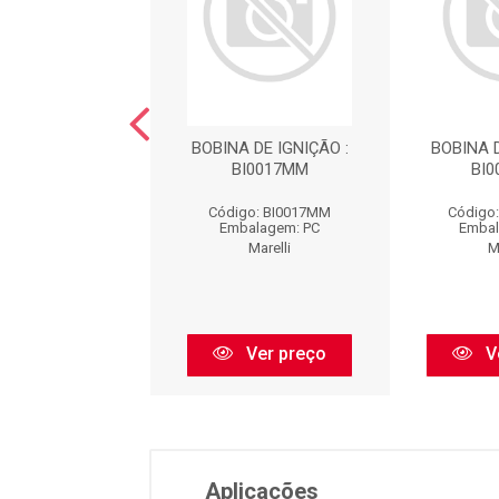
OBINA DE IGNIÇÃO
BOBINA DE IGNIÇÃO :
BOBINA D
IX 1.0 3CIL
BI0017MM
BI
go: BI0185MM
Código: BI0017MM
Código
balagem: PC
Embalagem: PC
Embal
Marelli
Marelli
M
Ver preço
Ver preço
V
Aplicações