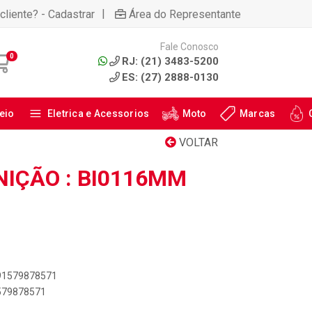
|
cliente? - Cadastrar
Área do Representante
Fale Conosco
0
RJ: (21) 3483-5200
ES: (27) 2888-0130
eio
Eletrica e Acessorios
Moto
Marcas
VOLTAR
NIÇÃO : BI0116MM
891579878571
1579878571