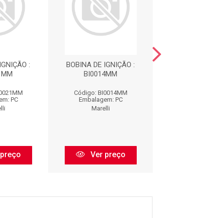
IGNIÇÃO :
BOBINA DE IGNIÇÃO :
IMP - BOBINA D
21MM
BI0014MM
HYUNDAI EL
I0021MM
Código: BI0014MM
Código: BI0
em: PC
Embalagem: PC
Embalagem:
li
Marelli
Marelli
 preço
Ver preço
Ver pr