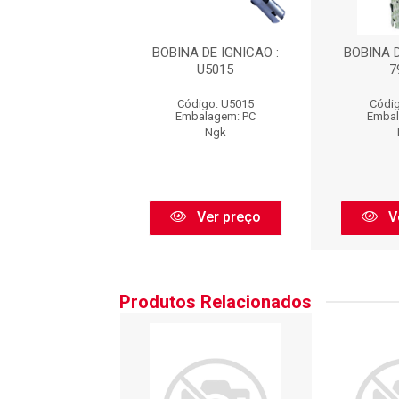
ADO BOBINA DE
BOBINA DE IGNICAO :
BOBINA D
IGNICAO
U5015
7
digo: AT0271
Código: U5015
Códig
balagem: PC
Embalagem: PC
Embal
MQ
Ngk
Ver preço
Ver preço
V
Produtos Relacionados