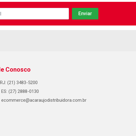
le Conosco
RJ: (21) 3483-5200
ES: (27) 2888-0130
ecommerce@acaraujodistribuidora.com.br