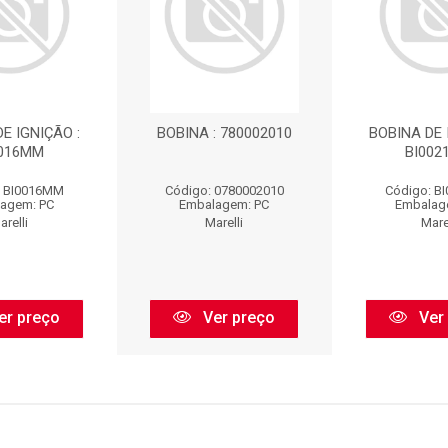
E IGNIÇÃO :
BOBINA : 780002010
BOBINA DE 
0016MM
BI00
: BI0016MM
Código: 0780002010
Código: B
agem: PC
Embalagem: PC
Embalag
arelli
Marelli
Marel
er preço
Ver preço
Ver