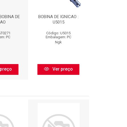
BOBINA DE
BOBINA DE IGNICAO :
BOBINA DE IGN
CAO
U5015
79573
AT0271
Código: U5015
Código: 79
em: PC
Embalagem: PC
Embalagem:
Q
Ngk
Mte
preço
Ver preço
Ver pr