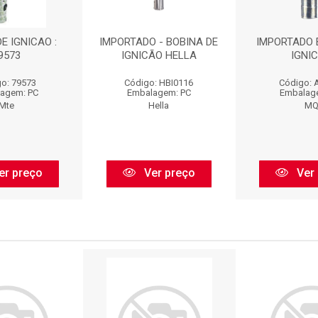
E IGNICAO :
IMPORTADO - BOBINA DE
IMPORTADO 
9573
IGNICÃO HELLA
IGNI
o: 79573
Código: HBI0116
Código: 
agem: PC
Embalagem: PC
Embalag
Mte
Hella
M
er preço
Ver preço
Ver 