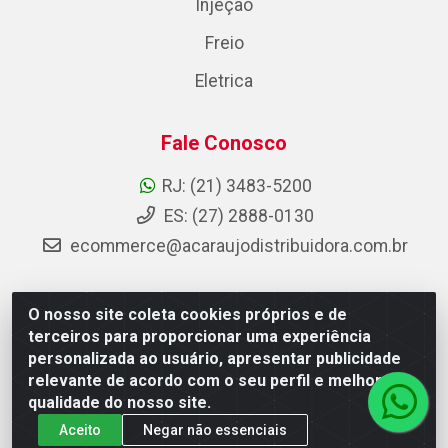
Injeção
Freio
Eletrica
Fale Conosco
RJ: (21) 3483-5200
ES: (27) 2888-0130
ecommerce@acaraujodistribuidora.com.br
O nosso site coleta cookies próprios e de
AC Araujo Distribuidora - Rua Carneiro de Campos, 42 -
terceiros para proporcionar uma experiência
São Cristóvão, Rio de Janeiro/RJ - CEP 20.920-410 -
personalizada ao usuário, apresentar publicidade
CNPJ 08.744.753/0003-85
relevante de acordo com o seu perfil e melhorar a
qualidade do nosso site.
Aceito
Negar não essenciais