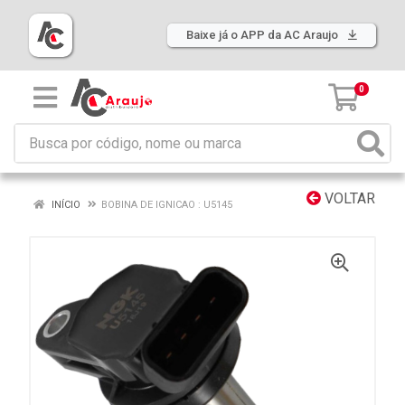
Baixe já o APP da AC Araujo
0
VOLTAR
INÍCIO
BOBINA DE IGNICAO : U5145