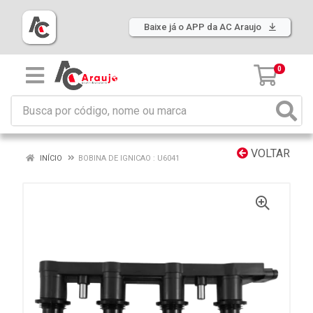
Baixe já o APP da AC Araujo
0
VOLTAR
INÍCIO
BOBINA DE IGNICAO : U6041