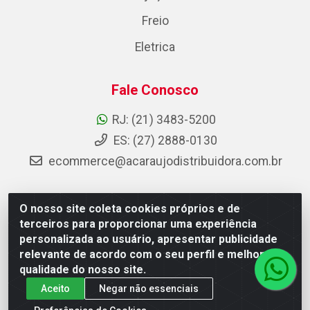
Freio
Eletrica
Fale Conosco
RJ: (21) 3483-5200
ES: (27) 2888-0130
ecommerce@acaraujodistribuidora.com.br
O nosso site coleta cookies próprios e de
AC Araujo Distribuidora - Rua Carneiro de Campos, 42 -
terceiros para proporcionar uma experiência
São Cristóvão, Rio de Janeiro/RJ - CEP 20.920-410 -
personalizada ao usuário, apresentar publicidade
CNPJ 08.744.753/0003-85
relevante de acordo com o seu perfil e melhorar a
qualidade do nosso site.
Aceito
Negar não essenciais