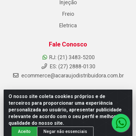
Injeção
Freio
Eletrica
Fale Conosco
RJ: (21) 3483-5200
ES: (27) 2888-0130
ecommerce@acaraujodistribuidora.com.br
O nosso site coleta cookies próprios e de
AC Araujo Distribuidora - Rua Carneiro de Campos, 42 -
terceiros para proporcionar uma experiência
São Cristóvão, Rio de Janeiro/RJ - CEP 20.920-410 -
personalizada ao usuário, apresentar publicidade
CNPJ 08.744.753/0003-85
relevante de acordo com o seu perfil e melhorar a
qualidade do nosso site.
Aceito
Negar não essenciais