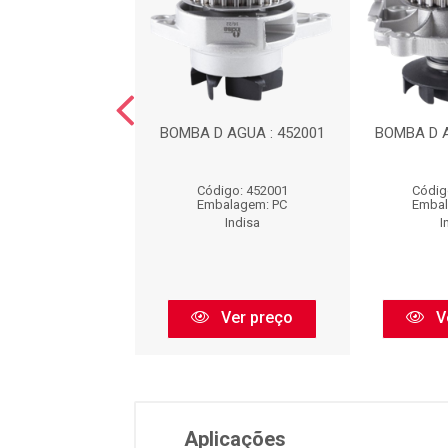
`AGUA : 254000
BOMBA D AGUA : 452001
BOMBA D A
digo: 254000
Código: 452001
Códig
balagem: PC
Embalagem: PC
Embal
Indisa
Indisa
I
Ver preço
Ver preço
V
Aplicações