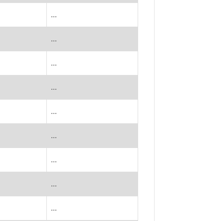
...
...
...
...
...
...
...
...
...