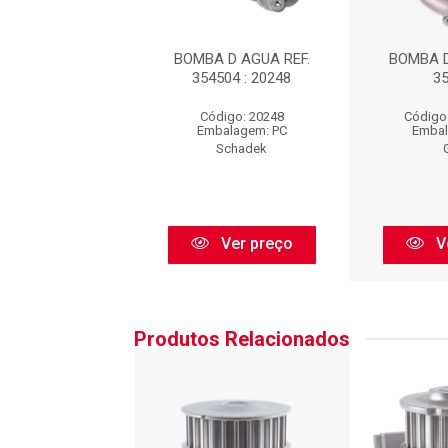
 D AGUA REF.
BOMBA D AGUA REF.
BOMBA D
354504
354504 : 20248
3
igo: GMB775V
Código: 20248
Código
balagem: PC
Embalagem: PC
Embal
GMB
Schadek
Ver preço
Ver preço
V
Produtos Relacionados