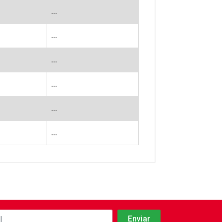
...
...
...
...
...
...