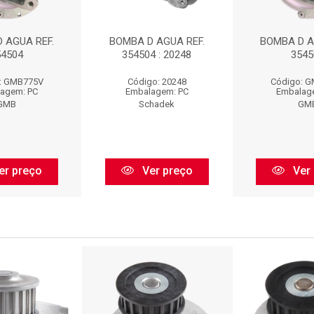
 AGUA REF.
BOMBA D AGUA REF.
BOMBA D A
54504
354504 : 20248
3545
: GMB775V
Código: 20248
Código: 
agem: PC
Embalagem: PC
Embalag
GMB
Schadek
GM
er preço
Ver preço
Ver 