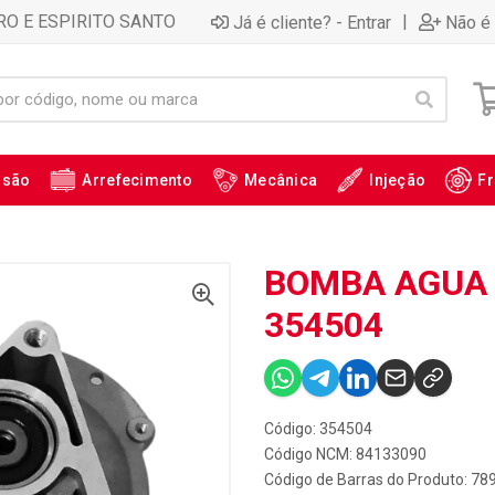
RO E ESPIRITO SANTO
|
Já é cliente? - Entrar
Não é 
ssão
Arrefecimento
Mecânica
Injeção
Fr
BOMBA AGUA 
354504
Código: 354504
Código NCM: 84133090
Código de Barras do Produto: 7