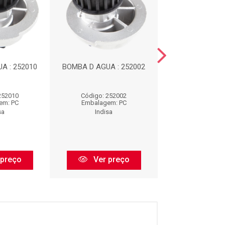
A : 252010
BOMBA D AGUA : 252002
BOMBA D 
252010
Código: 252002
Código: 70
em: PC
Embalagem: PC
Embalagem:
sa
Indisa
Indisa
 preço
Ver preço
Ver pr