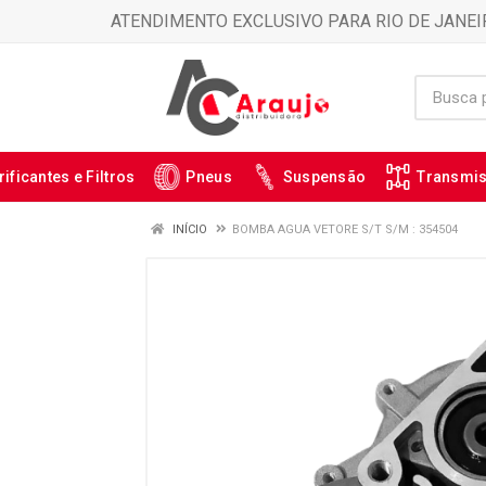
ATENDIMENTO EXCLUSIVO PARA RIO DE JANEI
rificantes e Filtros
Pneus
Suspensão
Transmi
INÍCIO
BOMBA AGUA VETORE S/T S/M : 354504