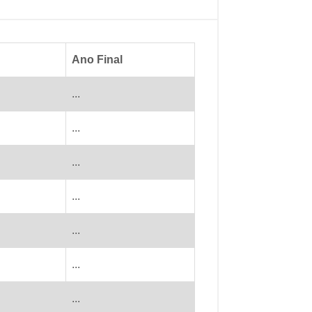
Ano Final
...
...
...
...
...
...
...