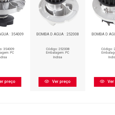
GUA : 354009
BOMBA D AGUA : 252008
BOMBA D AGU
o: 354009
Código: 252008
Código: 
agem: PC
Embalagem: PC
Embalag
ndisa
Indisa
Indi
er preço
Ver preço
Ver