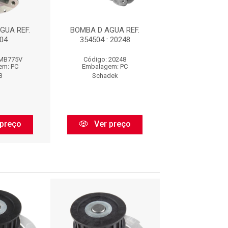
GUA REF.
BOMBA D AGUA REF.
BOMBA D AGU
04
354504 : 20248
354504
GMB775V
Código: 20248
Código: GMB
em: PC
Embalagem: PC
Embalagem:
B
Schadek
GMB
preço
Ver preço
Ver pr