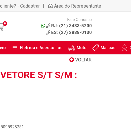
|
cliente? - Cadastrar
Área do Representante
Fale Conosco
0
RJ: (21) 3483-5200
ES: (27) 2888-0130
eio
Eletrica e Acessorios
Moto
Marcas
VOLTAR
VETORE S/T S/M :
898098925281