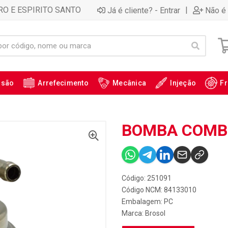
RO E ESPIRITO SANTO
|
Já é cliente? - Entrar
Não é 
ssão
Arrefecimento
Mecânica
Injeção
Fr
BOMBA COMBU
Código: 251091
Código NCM: 84133010
Embalagem: PC
Marca:
Brosol