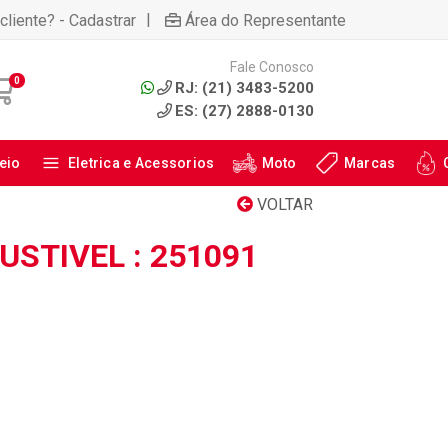
|
cliente? - Cadastrar
Área do Representante
Fale Conosco
0
RJ: (21) 3483-5200
ES: (27) 2888-0130
eio
Eletrica e Acessorios
Moto
Marcas
VOLTAR
STIVEL : 251091