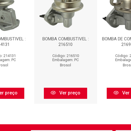
MBUSTIVEL :
BOMBA COMBUSTIVEL :
BOMBA DE COM
14131
216510
2169
o: 214131
Código: 216510
Código: 
agem: PC
Embalagem: PC
Embalag
rosol
Brosol
Bros
er preço
Ver preço
Ver