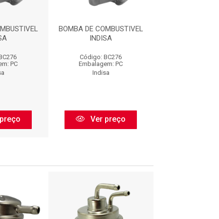
MBUSTIVEL
BOMBA DE COMBUSTIVEL
BOMBA DE COMB
SA
INDISA
INDISA
 BC276
Código: BC276
Código: BC
em: PC
Embalagem: PC
Embalagem:
sa
Indisa
Indisa
preço
Ver preço
Ver pr