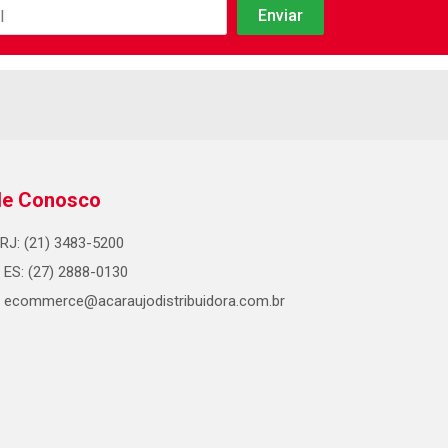
le Conosco
RJ: (21) 3483-5200
ES: (27) 2888-0130
ecommerce@acaraujodistribuidora.com.br