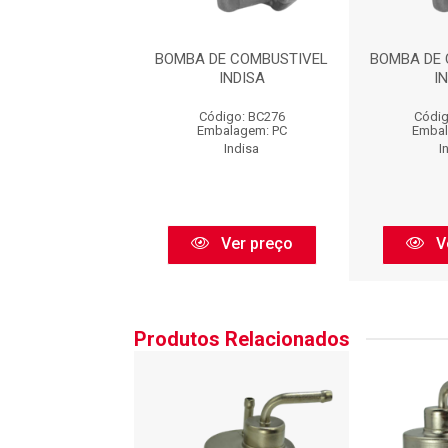
DE COMBUSTIVEL
BOMBA DE COMBUSTIVEL
BOMBA DE
INDISA
INDISA
I
digo: BC276
Código: BC276
Códig
balagem: PC
Embalagem: PC
Embal
Indisa
Indisa
I
Ver preço
Ver preço
V
Produtos Relacionados