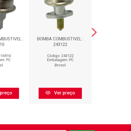
BUSTIVEL :
BOMBA COMBUSTIVEL :
BOMBA COMBUS
10
243122
243141
216910
Código: 243122
Código: 243
em: PC
Embalagem: PC
Embalagem:
ol
Brosol
Brosol
 preço
Ver preço
Ver pr