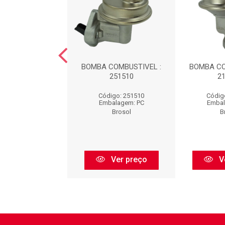
COMBUSTIVEL :
BOMBA COMBUSTIVEL :
BOMBA CO
281500
251510
2
digo: 281500
Código: 251510
Códig
balagem: PC
Embalagem: PC
Embal
Brosol
Brosol
B
Ver preço
Ver preço
V