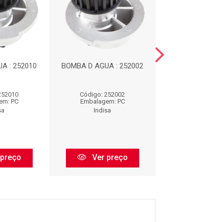
A : 252010
BOMBA D AGUA : 252002
BOMBA D AGUA 
252010
Código: 252002
Código: 35
em: PC
Embalagem: PC
Embalagem:
sa
Indisa
Indisa
 preço
Ver preço
Ver pr