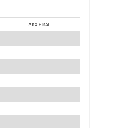
Ano Final
...
...
...
...
...
...
...