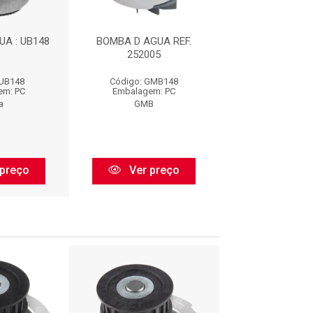
A : UB148
BOMBA D AGUA REF.
BOMBA D AGUA
252005
UB.148 : NKB
 UB148
Código: GMB148
Código: NKBA
em: PC
Embalagem: PC
Embalagem:
a
GMB
Nakata
preço
Ver preço
Ver pr