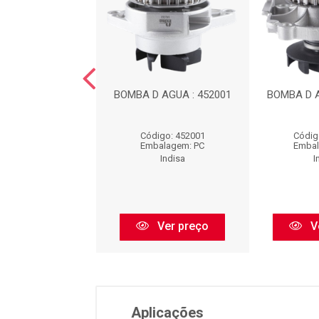
/POLIA : 952006
BOMBA D AGUA : 452001
BOMBA D A
digo: 952006
Código: 452001
Códig
balagem: PC
Embalagem: PC
Embal
Indisa
Indisa
I
Ver preço
Ver preço
V
Aplicações