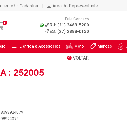
|
cliente? - Cadastrar
Área do Representante
Fale Conosco
0
RJ: (21) 3483-5200
ES: (27) 2888-0130
eio
Eletrica e Acessorios
Moto
Marcas
VOLTAR
 : 252005
898098924079
8098924079