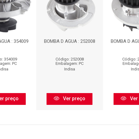
GUA : 354009
BOMBA D AGUA : 252008
BOMBA D AGU
o: 354009
Código: 252008
Código: 
agem: PC
Embalagem: PC
Embalag
ndisa
Indisa
Indi
er preço
Ver preço
Ver