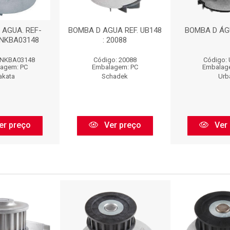
 AGUA. REF-
BOMBA D AGUA REF. UB148
BOMBA D ÁGU
: NKBA03148
: 20088
 NKBA03148
Código: 20088
Código:
agem: PC
Embalagem: PC
Embalag
akata
Schadek
Urb
er preço
Ver preço
Ver 