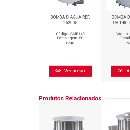
D ÁGUA : UB148
BOMBA D AGUA REF.
BOMBA D
252005
UB.148 
digo: UB148
Código: GMB148
Código:
balagem: PC
Embalagem: PC
Embal
Urba
GMB
N
Ver preço
Ver preço
V
Produtos Relacionados