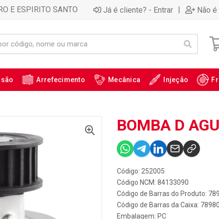
RO E ESPIRITO SANTO
|
Já é cliente? - Entrar
Não é 
ssão
Arrefecimento
Mecânica
Injeção
Fr
BOMBA D AGUA
Código: 252005
Código NCM: 84133090
Código de Barras do Produto: 7
Código de Barras da Caixa: 789
Embalagem: PC