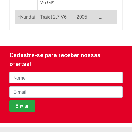
V6 Gls
Hyundai
Trajet 2.7 V6
2005
...
Cadastre-se para receber nossas
ofertas!