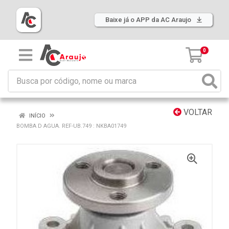
Baixe já o APP da AC Araujo
0
VOLTAR
INÍCIO
BOMBA D AGUA. REF-UB.749 : NKBA01749