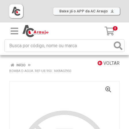
Baixe já o APP da AC Araujo
0
VOLTAR
INÍCIO
BOMBA D AGUA. REF-UB.950 : NKBA02950