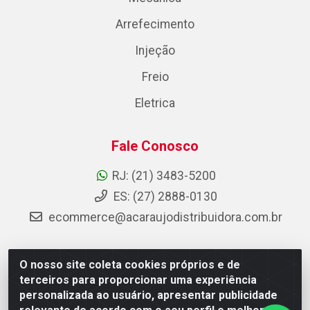
Arrefecimento
Injeção
Freio
Eletrica
Fale Conosco
RJ: (21) 3483-5200
ES: (27) 2888-0130
ecommerce@acaraujodistribuidora.com.br
O nosso site coleta cookies próprios e de
AC Araujo Distribuidora - Rua Carneiro de Campos, 42 -
terceiros para proporcionar uma experiência
São Cristóvão, Rio de Janeiro/RJ - CEP 20.920-410 -
personalizada ao usuário, apresentar publicidade
CNPJ 08.744.753/0003-85