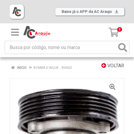
Baixe já o APP da AC Araujo
0
VOLTAR
INÍCIO
BOMBA D`AGUA : 454502