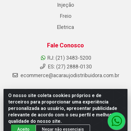
Injeção
Freio
Eletrica
Fale Conosco
RJ: (21) 3483-5200
ES: (27) 2888-0130
ecommerce@acaraujodistribuidora.com.br
O nosso site coleta cookies próprios e de
AC Araujo Distribuidora - Rua Carneiro de Campos, 42 -
terceiros para proporcionar uma experiência
São Cristóvão, Rio de Janeiro/RJ - CEP 20.920-410 -
personalizada ao usuário, apresentar publicidade
CNPJ 08.744.753/0003-85
relevante de acordo com o seu perfil e melhorar a
qualidade do nosso site.
Aceito
Negar não essenciais