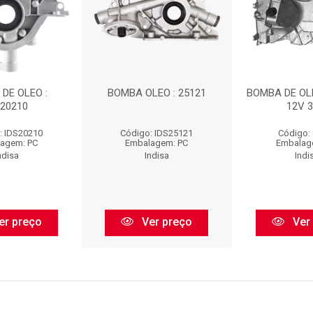
DE OLEO :
BOMBA OLEO : 25121
BOMBA DE OLE
S20210
12V 3
: IDS20210
Código: IDS25121
Código:
agem: PC
Embalagem: PC
Embalag
ndisa
Indisa
Indi
er preço
Ver preço
Ver