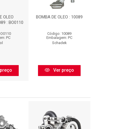
E OLEO
BOMBA DE OLEO : 10089
BOMBA DE 
89 : BO0110
=SCHADEK 10089
BO0110
Código: 10089
Código: BO
em: PC
Embalagem: PC
Embalagem:
ol
Schadek
Brosol
preço
Ver preço
Ver pr