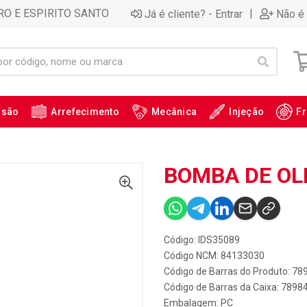
RO E ESPIRITO SANTO
|
Já é cliente? - Entrar
Não é 
ssão
Arrefecimento
Mecânica
Injeção
Fr
BOMBA DE OLE
Código: IDS35089
Código NCM: 84133030
Código de Barras do Produto: 7
Código de Barras da Caixa: 789
Embalagem: PC