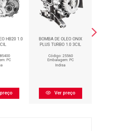
O HB20 1.0
BOMBA DE OLEO ONIX
BOMBA OLEO :
CIL
PLUS TURBO 1.0 3CIL
 85400
Código: 25560
Código: IDS
em: PC
Embalagem: PC
Embalagem:
sa
Indisa
Indisa
 preço
Ver preço
Ver pr