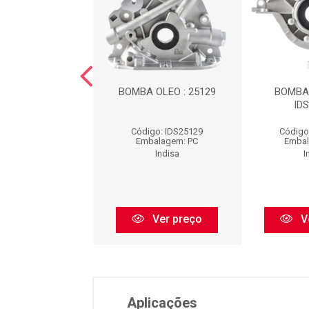
DE OLEO INDISA
BOMBA OLEO : 25129
BOMBA 
ID
igo: IDS45250
Código: IDS25129
Código
balagem: PC
Embalagem: PC
Embal
Indisa
Indisa
I
Ver preço
Ver preço
V
Aplicações