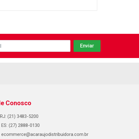
le Conosco
RJ: (21) 3483-5200
ES: (27) 2888-0130
ecommerce@acaraujodistribuidora.com.br