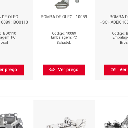
 DE OLEO
BOMBA DE OLEO : 10089
BOMBA D
0089 : BO0110
=SCHADEK 100
o: BO0110
Código: 10089
Código: 
agem: PC
Embalagem: PC
Embalag
rosol
Schadek
Bros
er preço
Ver preço
Ver 