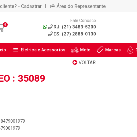
|
cliente? - Cadastrar
Área do Representante
Fale Conosco
0
RJ: (21) 3483-5200
ES: (27) 2888-0130
eio
Eletrica e Acessorios
Moto
Marcas
VOLTAR
O : 35089
898479001979
8479001979