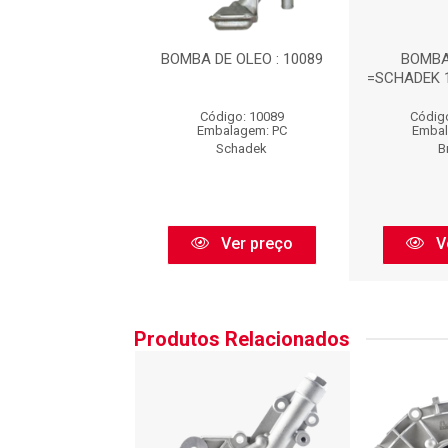
BA DE OLEO
BOMBA DE OLEO : 10089
BOMBA
 10089 : BO0110
=SCHADEK 1
igo: BO0110
Código: 10089
Códig
balagem: PC
Embalagem: PC
Embal
Brosol
Schadek
B
Ver preço
Ver preço
V
Produtos Relacionados