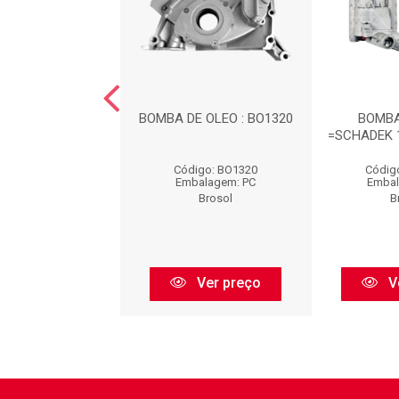
BA DE OLEO
BOMBA DE OLEO : BO1320
BOMBA
 10128 : BO0760
=SCHADEK 1
digo: BO0760
Código: BO1320
Códig
balagem: PC
Embalagem: PC
Embal
Brosol
Brosol
B
Ver preço
Ver preço
V