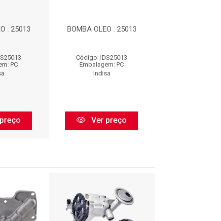
 : 25013
BOMBA OLEO : 25013
BOMBA OLEO :
DS25013
Código: IDS25013
Código: IDS2
em: PC
Embalagem: PC
Embalagem:
sa
Indisa
Indisa
preço
Ver preço
Ver pr