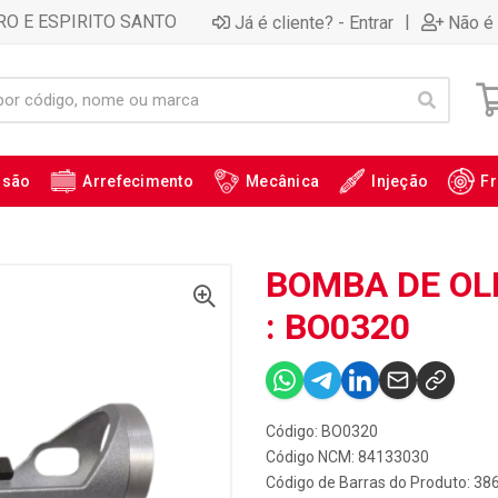
RO E ESPIRITO SANTO
|
Já é cliente? - Entrar
Não é 
ssão
Arrefecimento
Mecânica
Injeção
Fr
BOMBA DE OL
: BO0320
Código: BO0320
Código NCM: 84133030
Código de Barras do Produto: 38