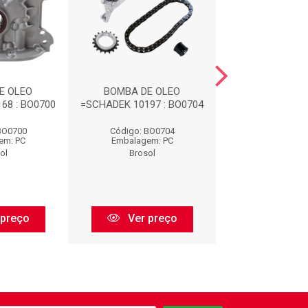
E OLEO
BOMBA DE OLEO
BOMBA DE 
68 : BO0700
=SCHADEK 10197 : BO0704
=SCHADEK 10003
BO0700
Código: BO0704
Código: BO
em: PC
Embalagem: PC
Embalagem:
ol
Brosol
Brosol
 preço
Ver preço
Ver pr