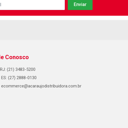
le Conosco
RJ: (21) 3483-5200
ES: (27) 2888-0130
ecommerce@acaraujodistribuidora.com.br