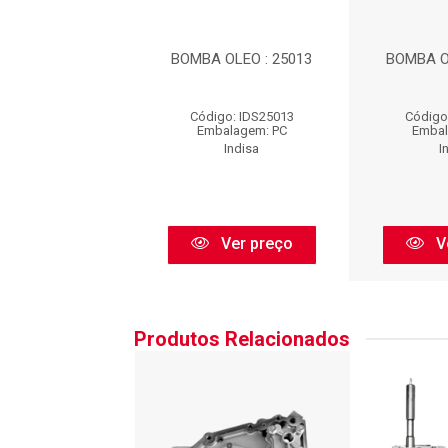
 OLEO : 25013
BOMBA OLEO : 25013
BOMBA O
igo: IDS25013
Código: IDS25013
Código
balagem: PC
Embalagem: PC
Embal
Indisa
Indisa
I
Ver preço
Ver preço
V
Produtos Relacionados