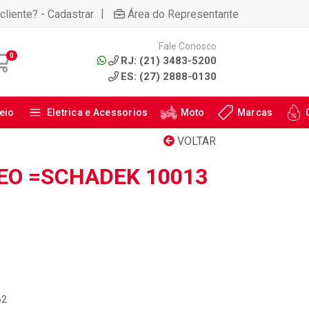
|
cliente? - Cadastrar
Área do Representante
Fale Conosco
0
RJ: (21) 3483-5200
ES: (27) 2888-0130
eio
Eletrica e Acessorios
Moto
Marcas
VOLTAR
EO =SCHADEK 10013
62