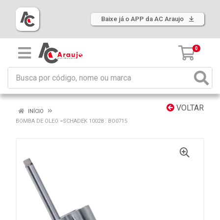
Baixe já o APP da AC Araujo
0
VOLTAR
INÍCIO
BOMBA DE OLEO =SCHADEK 10028 : BO0715