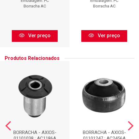
Embalagem: PC
Embalagem: PC
Borracha AC
Borracha AC
Ver preço
Ver preço
Produtos Relacionados
BORRACHA - AXIOS-
BORRACHA - AXIOS-
01101038 : AC1186A
01101247 : AC2456A