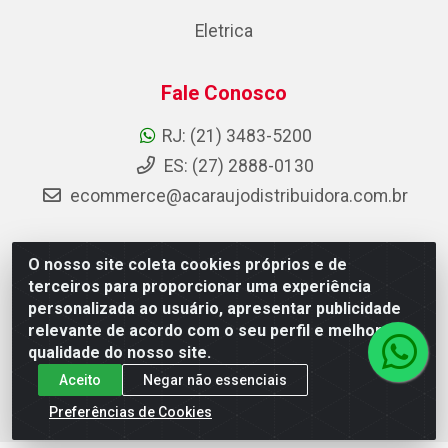
Eletrica
Fale Conosco
RJ: (21) 3483-5200
ES: (27) 2888-0130
ecommerce@acaraujodistribuidora.com.br
O nosso site coleta cookies próprios e de
AC Araujo Distribuidora - Rua Carneiro de Campos, 42 -
terceiros para proporcionar uma experiência
São Cristóvão, Rio de Janeiro/RJ - CEP 20.920-410 -
personalizada ao usuário, apresentar publicidade
CNPJ 08.744.753/0003-85
relevante de acordo com o seu perfil e melhorar a
qualidade do nosso site.
Aceito
Negar não essenciais
Preferências de Cookies