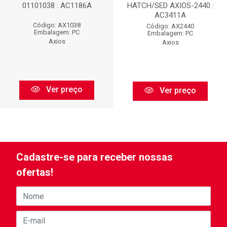
01101038 : AC1186A
HATCH/SED AXIOS-2440 :
AC3411A
Código: AX1038
Código: AX2440
Embalagem: PC
Embalagem: PC
Axios
Axios
Ver preço
Ver preço
Cadastre-se para receber nossas
ofertas!