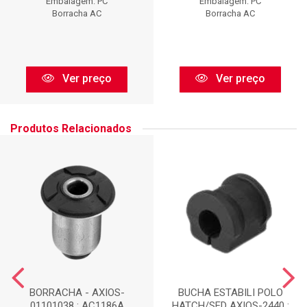
Embalagem: PC
Embalagem: PC
Borracha AC
Borracha AC
Ver preço
Ver preço
Produtos Relacionados
BORRACHA - AXIOS-
BUCHA ESTABILI POLO
01101038 : AC1186A
HATCH/SED AXIOS-2440 :