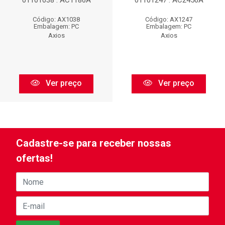
01101038 : AC1186A
01101247 : AC2456A
Código: AX1038
Código: AX1247
Embalagem: PC
Embalagem: PC
Axios
Axios
Ver preço
Ver preço
Cadastre-se para receber nossas
ofertas!