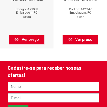
01101038 : AC1186A
01101247 : AC2456A
Código: AX1038
Código: AX1247
Embalagem: PC
Embalagem: PC
Axios
Axios
Ver preço
Ver preço
Cadastre-se para receber nossas
ofertas!