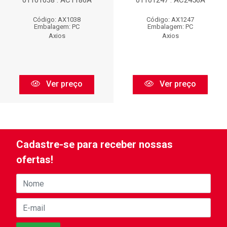
01101038 : AC1186A
01101247 : AC2456A
Código: AX1038
Código: AX1247
Embalagem: PC
Embalagem: PC
Axios
Axios
Ver preço
Ver preço
Cadastre-se para receber nossas
ofertas!