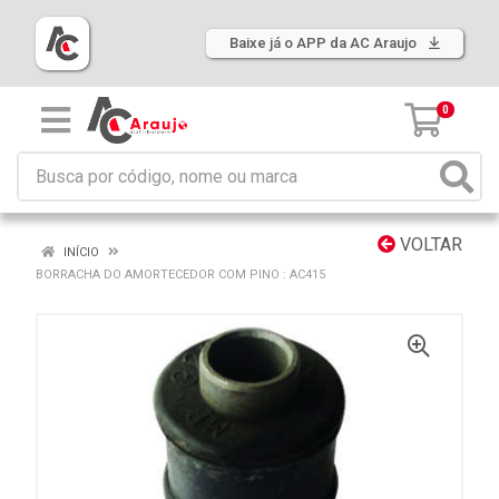
Baixe já o APP da AC Araujo
0
VOLTAR
INÍCIO
BORRACHA DO AMORTECEDOR COM PINO : AC415