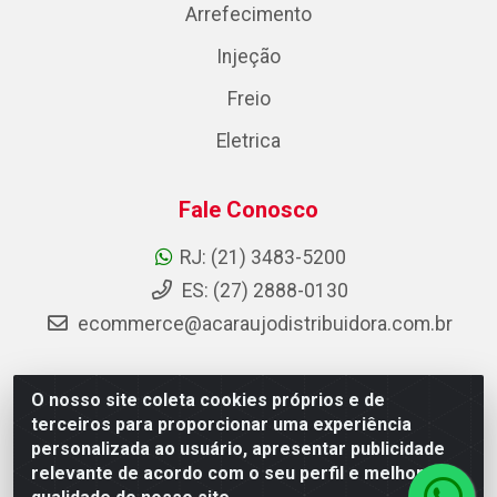
Arrefecimento
Injeção
Freio
Eletrica
Fale Conosco
RJ: (21) 3483-5200
ES: (27) 2888-0130
ecommerce@acaraujodistribuidora.com.br
O nosso site coleta cookies próprios e de
AC Araujo Distribuidora - Rua Carneiro de Campos, 42 -
terceiros para proporcionar uma experiência
São Cristóvão, Rio de Janeiro/RJ - CEP 20.920-410 -
personalizada ao usuário, apresentar publicidade
CNPJ 08.744.753/0003-85
relevante de acordo com o seu perfil e melhorar a