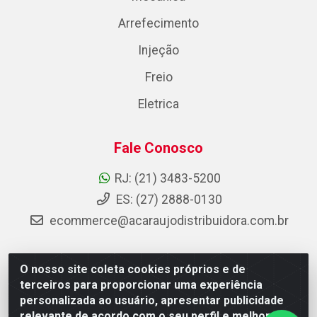
Arrefecimento
Injeção
Freio
Eletrica
Fale Conosco
RJ: (21) 3483-5200
ES: (27) 2888-0130
ecommerce@acaraujodistribuidora.com.br
O nosso site coleta cookies próprios e de
AC Araujo Distribuidora - Rua Carneiro de Campos, 42 -
terceiros para proporcionar uma experiência
São Cristóvão, Rio de Janeiro/RJ - CEP 20.920-410 -
personalizada ao usuário, apresentar publicidade
CNPJ 08.744.753/0003-85
relevante de acordo com o seu perfil e melhorar a