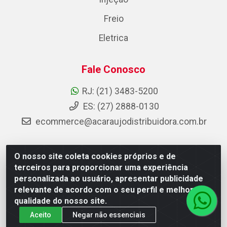
Freio
Eletrica
Fale Conosco
RJ: (21) 3483-5200
ES: (27) 2888-0130
ecommerce@acaraujodistribuidora.com.br
O nosso site coleta cookies próprios e de
AC Araujo Distribuidora - Rua Carneiro de Campos, 42 -
terceiros para proporcionar uma experiência
São Cristóvão, Rio de Janeiro/RJ - CEP 20.920-410 -
personalizada ao usuário, apresentar publicidade
CNPJ 08.744.753/0003-85
relevante de acordo com o seu perfil e melhorar a
qualidade do nosso site.
Aceito
Negar não essenciais