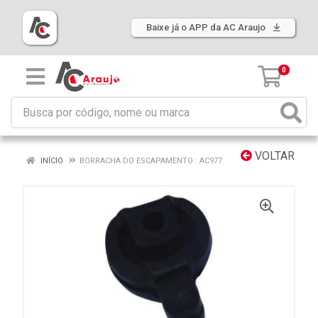
Baixe já o APP da AC Araujo
0
VOLTAR
INÍCIO
BORRACHA DO ESCAPAMENTO : AC977