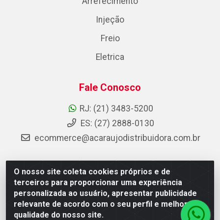
Arrefecimento
Injeção
Freio
Eletrica
Fale Conosco
RJ: (21) 3483-5200
ES: (27) 2888-0130
ecommerce@acaraujodistribuidora.com.br
O nosso site coleta cookies próprios e de
AC Araujo Distribuidora - Rua Carneiro de Campos, 42 -
terceiros para proporcionar uma experiência
São Cristóvão, Rio de Janeiro/RJ - CEP 20.920-410 -
personalizada ao usuário, apresentar publicidade
CNPJ 08.744.753/0003-85
relevante de acordo com o seu perfil e melhorar a
qualidade do nosso site.