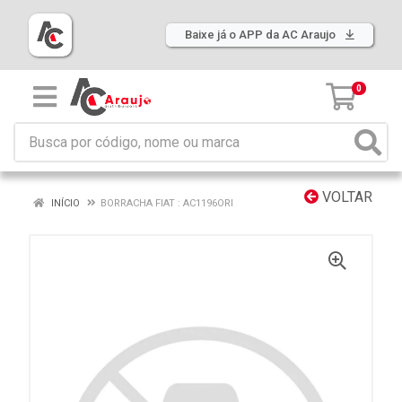
Baixe já o APP da AC Araujo
0
VOLTAR
INÍCIO
BORRACHA FIAT : AC1196ORI