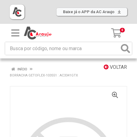
Baixe já o APP da AC Araujo
0
VOLTAR
INÍCIO
BORRACHA GETOFLEX-103551 : AC3341GTX