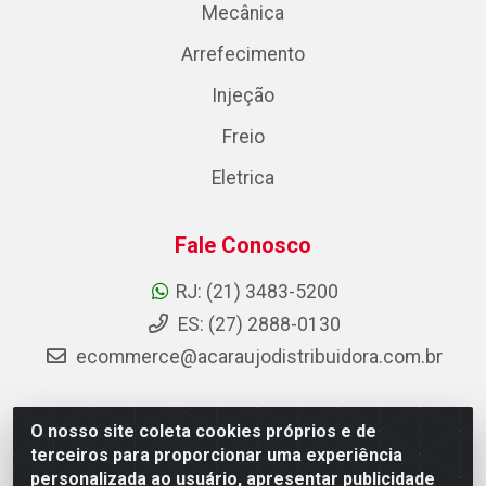
Mecânica
Arrefecimento
Injeção
Freio
Eletrica
Fale Conosco
RJ: (21) 3483-5200
ES: (27) 2888-0130
ecommerce@acaraujodistribuidora.com.br
O nosso site coleta cookies próprios e de
AC Araujo Distribuidora - Rua Carneiro de Campos, 42 -
terceiros para proporcionar uma experiência
São Cristóvão, Rio de Janeiro/RJ - CEP 20.920-410 -
personalizada ao usuário, apresentar publicidade