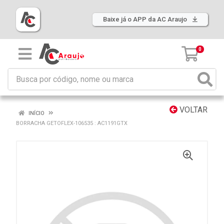
Baixe já o APP da AC Araujo
0
VOLTAR
INÍCIO
BORRACHA GETOFLEX-106535 : AC1191GTX