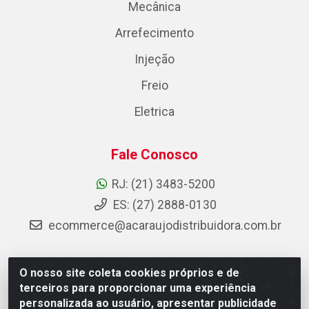
Mecânica
Arrefecimento
Injeção
Freio
Eletrica
Fale Conosco
RJ: (21) 3483-5200
ES: (27) 2888-0130
ecommerce@acaraujodistribuidora.com.br
O nosso site coleta cookies próprios e de
AC Araujo Distribuidora - Rua Carneiro de Campos, 42 -
terceiros para proporcionar uma experiência
São Cristóvão, Rio de Janeiro/RJ - CEP 20.920-410 -
personalizada ao usuário, apresentar publicidade