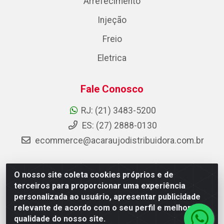
Arrefecimento
Injeção
Freio
Eletrica
Fale Conosco
RJ: (21) 3483-5200
ES: (27) 2888-0130
ecommerce@acaraujodistribuidora.com.br
O nosso site coleta cookies próprios e de
AC Araujo Distribuidora - Rua Carneiro de Campos, 42 -
terceiros para proporcionar uma experiência
São Cristóvão, Rio de Janeiro/RJ - CEP 20.920-410 -
personalizada ao usuário, apresentar publicidade
CNPJ 08.744.753/0003-85
relevante de acordo com o seu perfil e melhorar a
qualidade do nosso site.