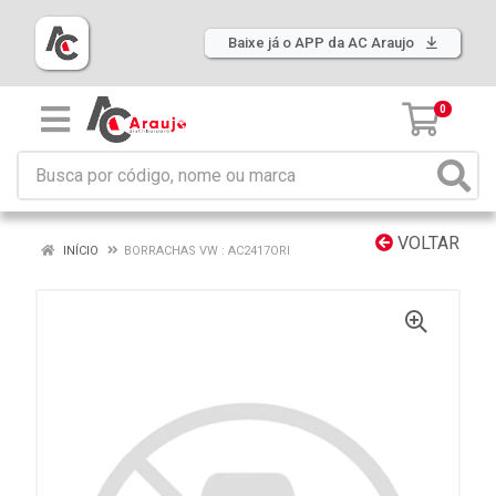
Baixe já o APP da AC Araujo
0
VOLTAR
INÍCIO
BORRACHAS VW : AC2417ORI