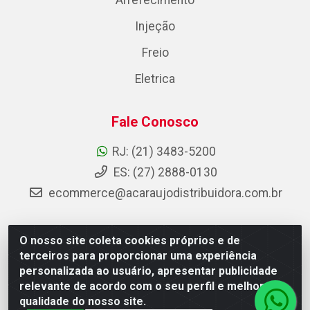
Arrefecimento
Injeção
Freio
Eletrica
Fale Conosco
RJ: (21) 3483-5200
ES: (27) 2888-0130
ecommerce@acaraujodistribuidora.com.br
O nosso site coleta cookies próprios e de
AC Araujo Distribuidora - Rua Carneiro de Campos, 42 -
terceiros para proporcionar uma experiência
São Cristóvão, Rio de Janeiro/RJ - CEP 20.920-410 -
personalizada ao usuário, apresentar publicidade
CNPJ 08.744.753/0003-85
relevante de acordo com o seu perfil e melhorar a
qualidade do nosso site.