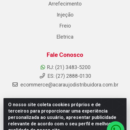
Arrefecimento
Injeção
Freio
Eletrica
Fale Conosco
RJ: (21) 3483-5200
ES: (27) 2888-0130
ecommerce@acaraujodistribuidora.com.br
O nosso site coleta cookies próprios e de
AC Araujo Distribuidora - Rua Carneiro de Campos, 42 -
terceiros para proporcionar uma experiência
São Cristóvão, Rio de Janeiro/RJ - CEP 20.920-410 -
personalizada ao usuário, apresentar publicidade
CNPJ 08.744.753/0003-85
relevante de acordo com o seu perfil e melhorar a