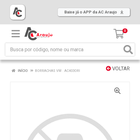
Baixe já o APP da AC Araujo
0
VOLTAR
INÍCIO
BORRACHAS VW : AC403ORI