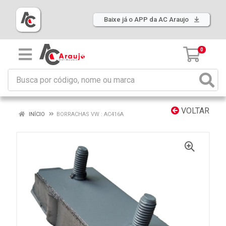
Baixe já o APP da AC Araujo
0
VOLTAR
INÍCIO
BORRACHAS VW : AC416A