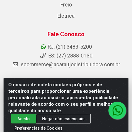
Freio
Eletrica
Fale Conosco
RJ: (21) 3483-5200
ES: (27) 2888-0130
ecommerce@acaraujodistribuidora.com.br
O nosso site coleta cookies próprios e de
AC Araujo Distribuidora - Rua Carneiro de Campos, 42 -
terceiros para proporcionar uma experiência
São Cristóvão, Rio de Janeiro/RJ - CEP 20.920-410 -
personalizada ao usuário, apresentar publicidade
CNPJ 08.744.753/0003-85
relevante de acordo com o seu perfil e melhorar a
qualidade do nosso site.
Aceito
Negar não essenciais
Preferências de Cookies